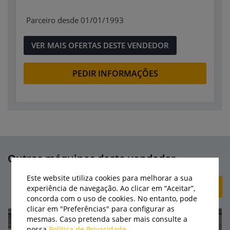
Parceiro desde 01/01/1993
VER MAIS OFERTAS DESTE VENDEDOR
PEDIR INFORMAÇÕES
Outras máquinas deste vendedor
Este website utiliza cookies para melhorar a sua
+ CRIAR ANÚNCIO
experiência de navegação. Ao clicar em “Aceitar”,
concorda com o uso de cookies. No entanto, pode
clicar em "Preferências" para configurar as
mesmas. Caso pretenda saber mais consulte a
nossa
Política de Privacidade
.