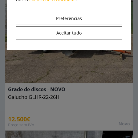
Preferências
Aceitar tudo
Grade de discos - NOVO
Galucho
GLHR-22-26H
12.500€
Novo
Preço sem IVA